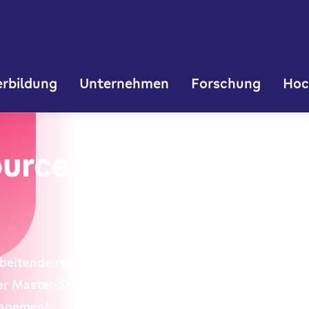
rbildung
Unternehmen
Forschung
Hoc
ource Management
beitende rekrutieren und fördern, Organisationproz
Der Master-Studiengang Human Resource Manageme
nagement.