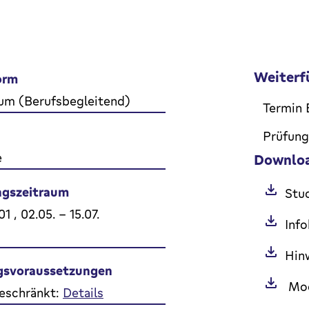
Weiterf
orm
um (Berufsbegleitend)
Termin 
Prüfun
e
Downlo
gszeitraum
Stu
.01 , 02.05. - 15.07.
Inf
Hin
gsvoraussetzungen
Mod
eschränkt:
Details