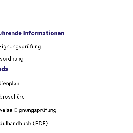
ührende Informationen
Eignungsprüfung
gsordnung
ads
dienplan
obroschüre
weise Eignungsprüfung
ulhandbuch (PDF)