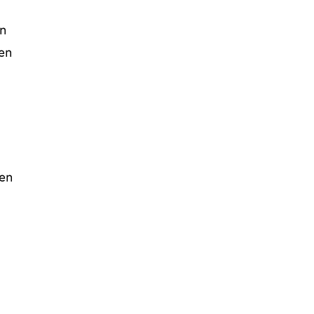
on
en
en