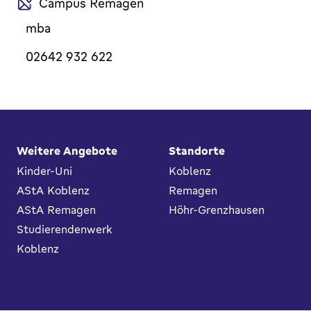
Campus Remagen
mba
02642 932 622
Fußbereich
Weitere Angebote
Standorte
Kinder-Uni
Koblenz
AStA Koblenz
Remagen
AStA Remagen
Höhr-Grenzhausen
Studierendenwerk
Koblenz