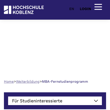
EN
LOGIN
MBA-Fernstudienprogramm
MBA berufsbegleitend studieren – flexibel,
anerkannt, auch ohne Erststudium. Die Hochschule
Koblenz vermittelt Führungskompetenz in fünf
Semestern. Frei wählbarer Schwerpunkt, z.B.
Leadership oder General Management.
Home
Weiterbildung
MBA-Fernstudienprogramm
Für Studieninteressierte