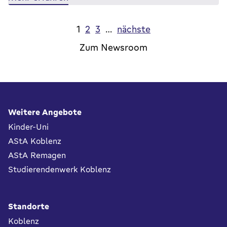
1
2
3
…
nächste
Zum Newsroom
Fußbereich
Weitere Angebote
Kinder-Uni
AStA Koblenz
AStA Remagen
Studierendenwerk Koblenz
Standorte
Koblenz