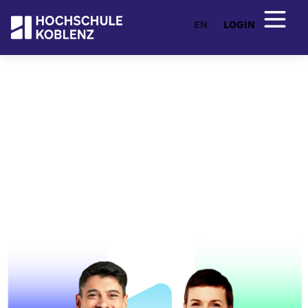
EN
LOGIN
Berufsbegleitend & flexibel
Weiterbildung
So individuell wie Sie: Die Weiterbildungsangebote
der Hochschule Koblenz umfassen unterschiedliche
Formate wie Zertifikatsprogramme,
berufsbegleitende Präsenz- sowie
Fernstudiengänge.