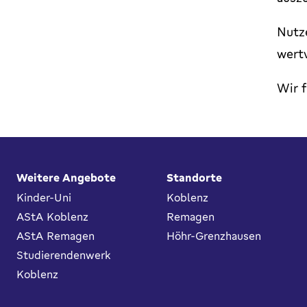
Nutz
wertv
Wir f
Fußbereich
Weitere Angebote
Standorte
Kinder-Uni
Koblenz
AStA Koblenz
Remagen
AStA Remagen
Höhr-Grenzhausen
Studierendenwerk
Koblenz