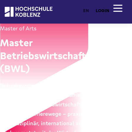
EN
LOGIN
Master of Arts
Master
Betriebswirtschaftslehre
(BWL)
Betriebswirtschaftliche Konzepte in
unternehmerische Realität umsetzen: Der Master-
Studiengang Betriebswirtschaftslehre eröffnet
vielfältige Karrierewege – praxisnah,
interdisziplinär, international ausgerichtet und