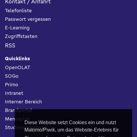
Kontakt / Anfahrt
Telefonliste
Passwort vergessen
E-Learning
Zugriffstasten
RSS
Quicklinks
OpenOLAT
SOGo
Primo
Intranet
Interner Bereich
Brandportal
Mensaplan
Diese Website setzt Cookies ein und nutzt
Studiengangsliste
Matomo/Piwik, um das Website-Erlebnis für