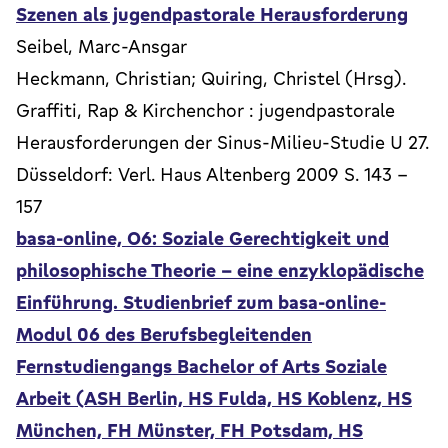
Szenen als jugendpastorale Herausforderung
Seibel, Marc-Ansgar
Heckmann, Christian; Quiring, Christel (Hrsg).
Graffiti, Rap & Kirchenchor : jugendpastorale
Herausforderungen der Sinus-Milieu-Studie U 27.
Düsseldorf: Verl. Haus Altenberg 2009 S. 143 -
157
basa-online, O6: Soziale Gerechtigkeit und
philosophische Theorie - eine enzyklopädische
Einführung. Studienbrief zum basa-online-
Modul 06 des Berufsbegleitenden
Fernstudiengangs Bachelor of Arts Soziale
Arbeit (ASH Berlin, HS Fulda, HS Koblenz, HS
München, FH Münster, FH Potsdam, HS