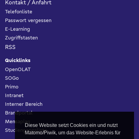
Kontakt / Anfahrt
Telefonliste
Passwort vergessen
E-Learning
Zugriffstasten
RSS
Quicklinks
OpenOLAT
SOGo
Primo
Intranet
Interner Bereich
Brandportal
Mensaplan
Diese Website setzt Cookies ein und nutzt
Studiengangsliste
Matomo/Piwik, um das Website-Erlebnis für