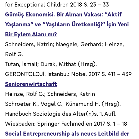
for Exceptional Children 2018 S. 23 - 33
Gümüş Ekonomisi. Bir Alman Vakası: “Aktif
Yaşlanma” ve “Yaşlıların Üretkenliği” İçin Yeni
Bir Eylem Alanı mı?
Schneiders, Katrin; Naegele, Gerhard; Heinze,
Rolf G.
Tufan, İsmail; Durak, Mithat (Hrsg).
GERONTOLOJİ. Istanbul: Nobel 2017 S. 411 - 439
Seniorenwirtschaft
Heinze, Rolf G.; Schneiders, Katrin
Schroeter K., Vogel C., Künemund H. (Hrsg).
Handbuch Soziologie des Alter(n)s. 1. Aufl.
Wiesbaden: Springer Fachmedien 2017 S. 1 - 18
Social Entrepreneurship als neues Leitbild der