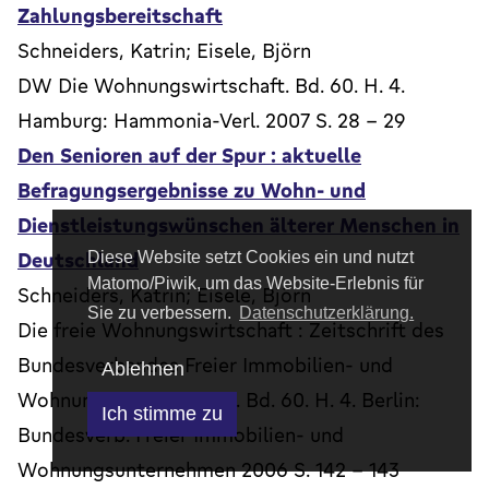
Zahlungsbereitschaft
Schneiders, Katrin; Eisele, Björn
DW Die Wohnungswirtschaft. Bd. 60. H. 4.
Hamburg: Hammonia-Verl. 2007 S. 28 - 29
Den Senioren auf der Spur : aktuelle
Befragungsergebnisse zu Wohn- und
Dienstleistungswünschen älterer Menschen in
Deutschland
Diese Website setzt Cookies ein und nutzt
Matomo/Piwik, um das Website-Erlebnis für
Schneiders, Katrin; Eisele, Björn
Sie zu verbessern.
Datenschutzerklärung.
Die freie Wohnungswirtschaft : Zeitschrift des
Bundesverbandes Freier Immobilien- und
Ablehnen
Wohnungsunternehmen. Bd. 60. H. 4. Berlin:
Ich stimme zu
Bundesverb. Freier Immobilien- und
Wohnungsunternehmen 2006 S. 142 - 143