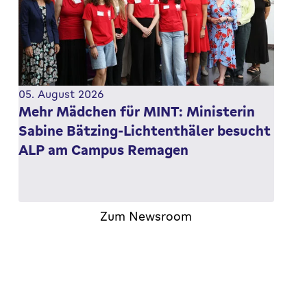
05. August 2026
Mehr Mädchen für MINT: Ministerin
Sabine Bätzing-Lichtenthäler besucht
ALP am Campus Remagen
Sommerreise der Ministerin für Arbeit, Soziales,
Zum Newsroom
Frauen, Familie und Jugend des Landes
Rheinland-Pfalz führt zum rheinland-pfälzischen…