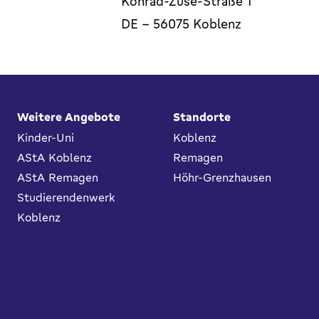
Konrad-Zuse-Straße 1
DE
-
56075
Koblenz
Fußbereich
Weitere Angebote
Standorte
Kinder-Uni
Koblenz
AStA Koblenz
Remagen
AStA Remagen
Höhr-Grenzhausen
Studierendenwerk
Koblenz