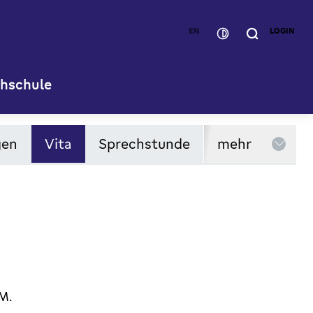
EN
LOGIN
hschule
gen
Vita
Sprechstunde
mehr
M.