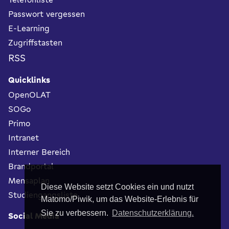
Passwort vergessen
E-Learning
Zugriffstasten
RSS
Quicklinks
OpenOLAT
SOGo
Primo
Intranet
Interner Bereich
Brandportal
Mensaplan
Diese Website setzt Cookies ein und nutzt
Studiengangsliste
Matomo/Piwik, um das Website-Erlebnis für
Sie zu verbessern.
Datenschutzerklärung.
Social Media