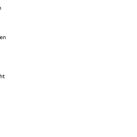
n
ten
ht