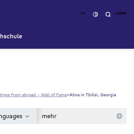
EN
LOGIN
hschule
tings from abroad - Wall of Fame
Alina in Tbilisi, Georgia
nguages
mehr
+