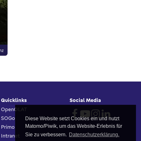
nz
Quicklinks
Social Media
OpenOLAT
SOGo
Diese Website setzt Cookies ein und nutzt
Matomo/Piwik, um das Website-Erlebnis für
Primo
Sie zu verbessern.
Datenschutzerklärung.
Intranet