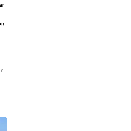
ar
on
h
in