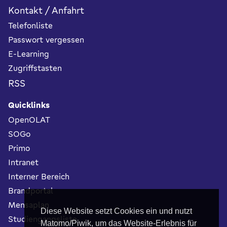
Kontakt / Anfahrt
Telefonliste
Passwort vergessen
E-Learning
Zugriffstasten
RSS
Quicklinks
OpenOLAT
SOGo
Primo
Intranet
Interner Bereich
Brandportal
Mensaplan
Diese Website setzt Cookies ein und nutzt
Studiengangsliste
Matomo/Piwik, um das Website-Erlebnis für