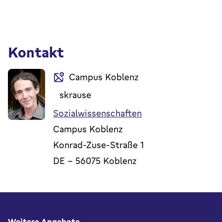
Kontakt
Campus Koblenz
skrause
Sozialwissenschaften
Campus Koblenz
Konrad-Zuse-Straße 1
DE
-
56075
Koblenz
Fußbereich
Weitere Angebote