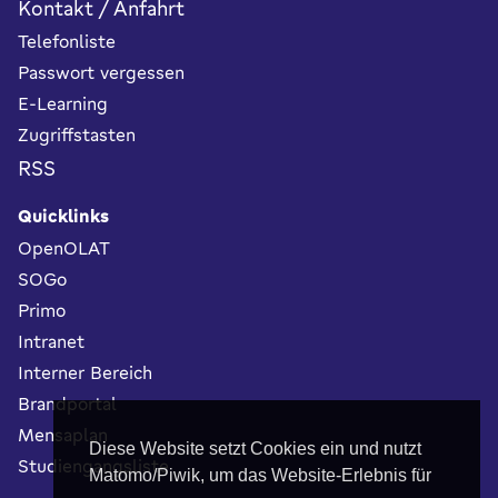
Kontakt / Anfahrt
Telefonliste
Passwort vergessen
E-Learning
Zugriffstasten
RSS
Quicklinks
OpenOLAT
SOGo
Primo
Intranet
Interner Bereich
Brandportal
Mensaplan
Diese Website setzt Cookies ein und nutzt
Studiengangsliste
Matomo/Piwik, um das Website-Erlebnis für