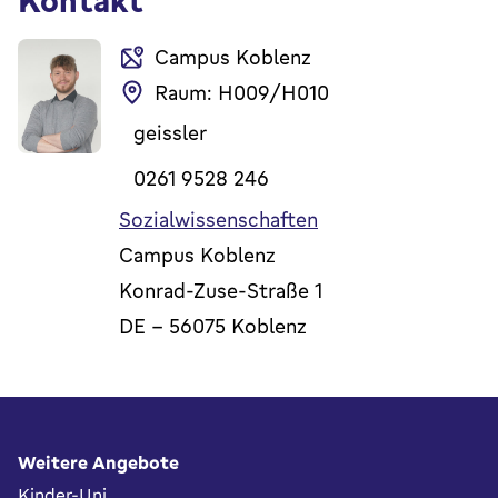
Kontakt
Campus Koblenz
Raum: H009/H010
geissler
0261 9528 246
Sozialwissenschaften
Campus Koblenz
Konrad-Zuse-Straße 1
DE
-
56075
Koblenz
Fußbereich
Weitere Angebote
Kinder-Uni