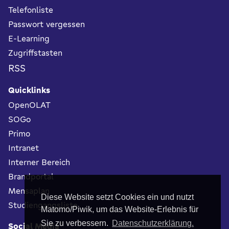
Telefonliste
Passwort vergessen
E-Learning
Zugriffstasten
RSS
Quicklinks
OpenOLAT
SOGo
Primo
Intranet
Interner Bereich
Brandportal
Mensaplan
Diese Website setzt Cookies ein und nutzt
Studiengangsliste
Matomo/Piwik, um das Website-Erlebnis für
Sie zu verbessern.
Datenschutzerklärung.
Social Media