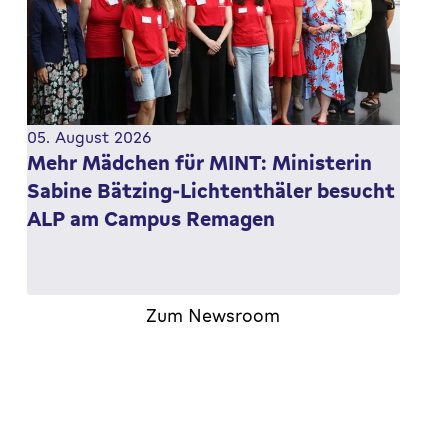
05. August 2026
Mehr Mädchen für MINT: Ministerin
Sabine Bätzing-Lichtenthäler besucht
ALP am Campus Remagen
Sommerreise der Ministerin für Arbeit, Soziales,
Zum Newsroom
Frauen, Familie und Jugend des Landes
Rheinland-Pfalz führt zum rheinland-pfälzischen…