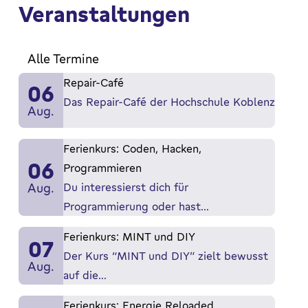
Veranstaltungen
Mehr erfahren
Alle Termine
Repair-Café
06
Das Repair-Café der Hochschule Koblenz
Aug.
Ferienkurs: Coden, Hacken,
06
Programmieren
Aug.
Du interessierst dich für
Programmierung oder hast…
Ferienkurs: MINT und DIY
07
Der Kurs “MINT und DIY” zielt bewusst
Aug.
auf die…
Ferienkurs: Energie Reloaded