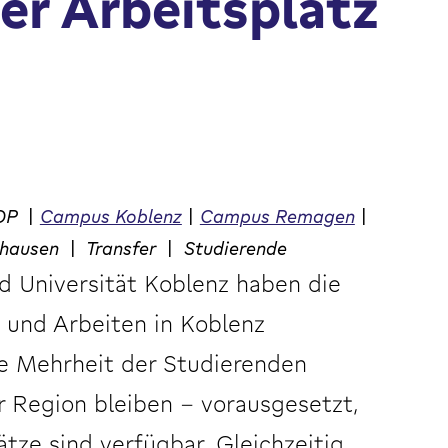
er Arbeitsplatz
OP
|
Campus Koblenz
|
Campus Remagen
|
zhausen
|
Transfer
|
Studierende
 Universität Koblenz haben die
 und Arbeiten in Koblenz
Die Mehrheit der Studierenden
 Region bleiben – vorausgesetzt,
tze sind verfügbar. Gleichzeitig