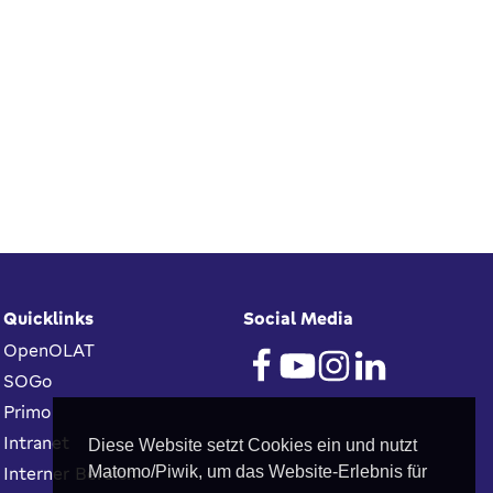
Quicklinks
Social Media
OpenOLAT
SOGo
Primo
Intranet
Diese Website setzt Cookies ein und nutzt
Interner Bereich
Matomo/Piwik, um das Website-Erlebnis für