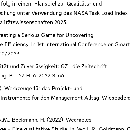
olg in einem Planspiel zur Qualitäts- und
suchung unter Verwendung des NASA Task Load Index
ualitätswissenschaften 2023.
Creating a Serious Game for Uncovering
Efficiency. In 1st International Conference on Smar
 10/2023.
tät und Zuverlässigkeit: QZ : die Zeitschrift
. Bd. 67. H. 6. 2022 S. 66.
): Werkzeuge für das Projekt- und
Instrumente für den Management-Alltag. Wiesbaden
, R.M., Beckmann, H. (2022). Wearables
e – Eine qualitative Studie. In: Woll, R., Goldmann, C