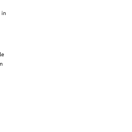
 in
le
an