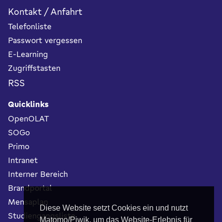
Kontakt / Anfahrt
Telefonliste
Passwort vergessen
E-Learning
Zugriffstasten
RSS
Quicklinks
OpenOLAT
SOGo
Primo
Intranet
Interner Bereich
Brandportal
Mensaplan
Diese Website setzt Cookies ein und nutzt
Studiengangsliste
Matomo/Piwik, um das Website-Erlebnis für