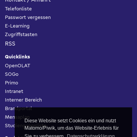
Telefonliste
Passwort vergessen
E-Learning
Zugriffstasten
RSS
Quicklinks
OpenOLAT
SOGo
Primo
Intranet
Interner Bereich
Brandportal
Mensaplan
Diese Website setzt Cookies ein und nutzt
Studiengangsliste
Matomo/Piwik, um das Website-Erlebnis für
Sie zu verbessern.
Datenschutzerklärung.