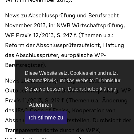
News zu Abschlussprüfung und Berufsrecht
November 2013, in: NWB Wirtschaftsprüfung,
WP Praxis 12/2013, S. 247 f. (Themen u.a.:
Reform der Abschlussprüferaufsicht, Haftung
des Abschlussprüfer, europäische WP-
Berufsregister).
Diese Website setzt Cookies ein und nutzt
News zu Abschlussprüfung und Berufsrecht
Matomo/Piwik, um das Website-Erlebnis für
Sie zu verbessern.
Datenschutzerklärung.
Oktober 2013, in: NWB Wirtschaftsprüfung, WP
Praxis 11/2013, S. 219 f. (Themen u.a.: Änderung
Ablehnen
des IFAC Code of Ethics, Kooperation von
Ich stimme zu
Abschlussprüferaufsichtsstellen, Durchsicht der
Transparenzberichte durch die WPK,