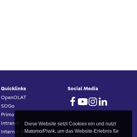
Quicklinks
Social Media
OpenOLAT
SOGo
Primo
Intranet
Diese Website setzt Cookies ein und nutzt
Interner Bereich
Matomo/Piwik, um das Website-Erlebnis für