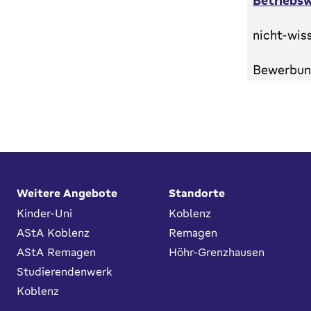
Betriebsw
nicht-wis
Bewerbung
Fußbereich
Weitere Angebote
Standorte
Kinder-Uni
Koblenz
AStA Koblenz
Remagen
AStA Remagen
Höhr-Grenzhausen
Studierendenwerk
Koblenz