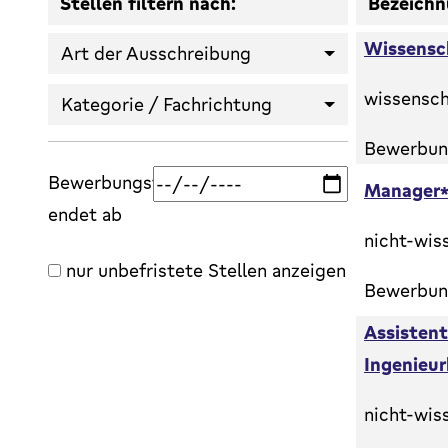
Stellen filtern nach:
Bezeichn
Wissensch
Art der Ausschreibung
wissensch
Kategorie / Fachrichtung
Bewerbung
Bewerbungsfrist
Manager*i
endet ab
nicht-wis
nur unbefristete Stellen anzeigen
Bewerbung
Assistent
Ingenieu
nicht-wis