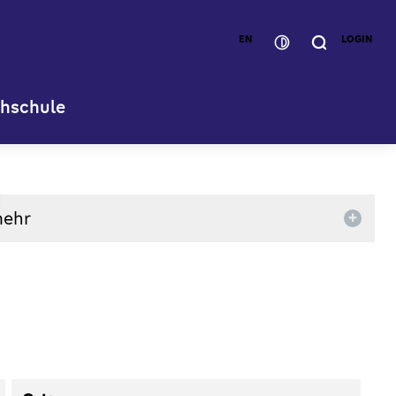
EN
LOGIN
hschule
ehr
+