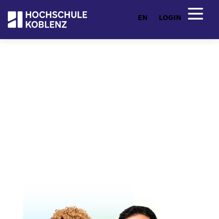
EN
LOGIN
Entdecken Sie Ihr Studium
Studienangebot
Von Ingenieurwesen und Architektur über
Wirtschafts- und Sozialwissenschaften bis hin zu
Künstlicher Intelligenz und freier Kunst: Hier
finden Sie ein breites Studienangebot mit flexiblen
Fernstudiengängen. Praxisnah, zukunftsorientiert
und individuell.