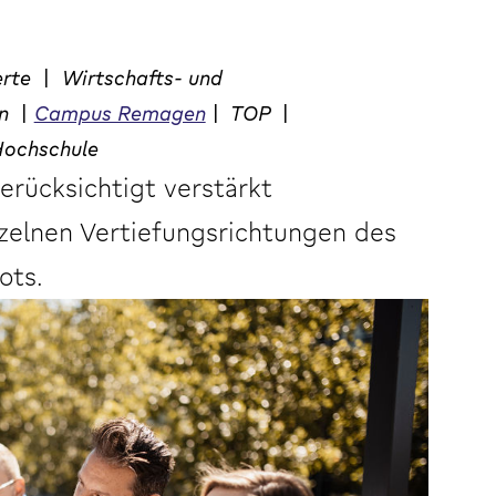
erte
|
Wirtschafts- und
en
|
Campus Remagen
|
TOP
|
ochschule
ücksichtigt verstärkt
nzelnen Vertiefungsrichtungen des
ots.