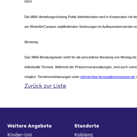
HÖV
Die MBA-Vertiefungsrichtung Public Administration wird in Kooperation mit d
am RheinAhrCampus stattfindenden Vorlesungen im Aufbaumodul werden 
Beratung
Das MBA-Beratungsteam steht für die persönliche Beratung von Montag bis 
individuelle Termine. Während der Präsenzveranstaltungen, sind auch sams
möglich. Terminvereinbarungen unter
info(at)mba-fernstudienprogramm.de
o
Zurück zur Liste
Fußbereich
Weitere Angebote
Standorte
Kinder-Uni
Koblenz