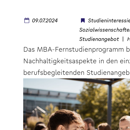
09.07.2024
Studieninteressi
Sozialwissenschaft
Studienangebot
|
H
Das MBA-Fernstudienprogramm ber
Nachhaltigkeitsaspekte in den ei
berufsbegleitenden Studienangeb