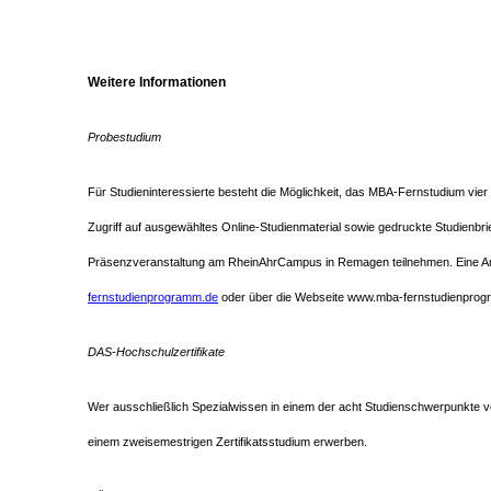
Weitere Informationen
Probestudium
Für Studieninteressierte besteht die Möglichkeit, das MBA-Fernstudium vier
Zugriff auf ausgewähltes Online-Studienmaterial sowie gedruckte Studienbr
Präsenzveranstaltung am RheinAhrCampus in Remagen teilnehmen. Eine An
fernstudienprogramm.de
oder über die Webseite www.mba-fernstudienprog
DAS-Hochschulzertifikate
Wer ausschließlich Spezialwissen in einem der acht Studienschwerpunkte 
einem zweisemestrigen Zertifikatsstudium erwerben.