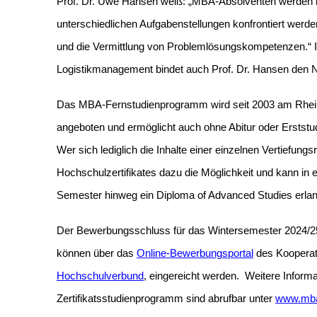
Prof. Dr. Uwe Hansen weiß: „MBA-Absolventen werden in 
unterschiedlichen Aufgabenstellungen konfrontiert werden
und die Vermittlung von Problemlösungskompetenzen.“ Im
Logistikmanagement bindet auch Prof. Dr. Hansen den Na
Das MBA-Fernstudienprogramm wird seit 2003 am Rhe
angeboten und ermöglicht auch ohne Abitur oder Erstst
Wer sich lediglich die Inhalte einer einzelnen Vertiefun
Hochschulzertifikates dazu die Möglichkeit und kann in 
Semester hinweg ein Diploma of Advanced Studies erla
Der Bewerbungsschluss für das Wintersemester 2024/25
können über das
Online-Bewerbungsportal
des Kooperat
Hochschulverbund
, eingereicht werden. Weitere Info
Zertifikatsstudienprogramm sind abrufbar unter
www.mba