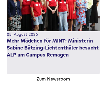
05. August 2026
Mehr Mädchen für MINT: Ministerin
Sabine Bätzing-Lichtenthäler besucht
ALP am Campus Remagen
Sommerreise der Ministerin für Arbeit, Soziales,
Zum Newsroom
Frauen, Familie und Jugend des Landes
Rheinland-Pfalz führt zum rheinland-pfälzischen…