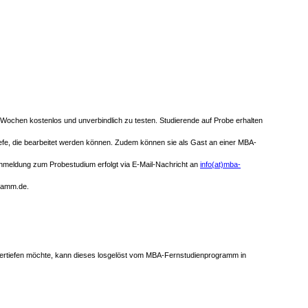
 Wochen kostenlos und unverbindlich zu testen. Studierende auf Probe erhalten
iefe, die bearbeitet werden können. Zudem können sie als Gast an einer MBA-
meldung zum Probestudium erfolgt via E-Mail-Nachricht an
info(at)mba-
ramm.de.
vertiefen möchte, kann dieses losgelöst vom MBA-Fernstudienprogramm in