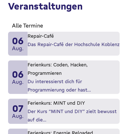
Veranstaltungen
Mehr erfahren
Alle Termine
Repair-Café
06
Das Repair-Café der Hochschule Koblenz
Aug.
Ferienkurs: Coden, Hacken,
06
Programmieren
Aug.
Du interessierst dich für
Programmierung oder hast…
Ferienkurs: MINT und DIY
07
Der Kurs “MINT und DIY” zielt bewusst
Aug.
auf die…
Ferienkurs: Energie Reloaded