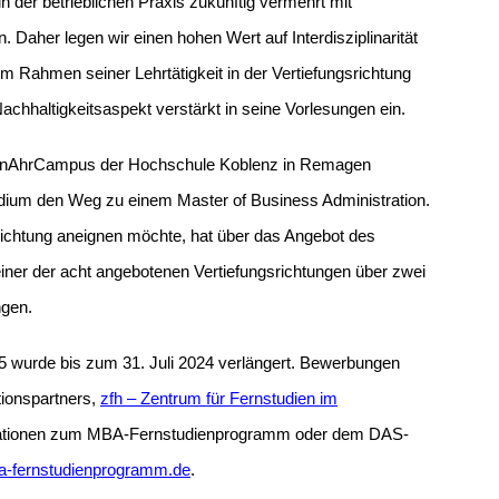
der betrieblichen Praxis zukünftig vermehrt mit
. Daher legen wir einen hohen Wert auf Interdisziplinarität
 Rahmen seiner Lehrtätigkeit in der Vertiefungsrichtung
chhaltigkeitsaspekt verstärkt in seine Vorlesungen ein.
inAhrCampus der Hochschule Koblenz in Remagen
udium den Weg zu einem Master of Business Administration.
gsrichtung aneignen möchte, hat über das Angebot des
einer der acht angebotenen Vertiefungsrichtungen über zwei
ngen.
 wurde bis zum 31. Juli 2024 verlängert. Bewerbungen
ionspartners,
zfh – Zentrum für Fernstudien im
rmationen zum MBA-Fernstudienprogramm oder dem DAS-
-fernstudienprogramm.de
.